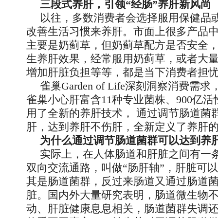
三段式养肝，引领“经肠”养肝新风尚
以往，多数消费者会选择服用保健品
改善生活习惯来养肝。市面上很多产品
主要是奶蓟草，但奶蓟草配方是否安全
生养肝效果，经常服用奶蓟草，或者大
增加肝脏负担等等，都是当下消费者担
雀巢Garden of Life深刻洞察消费
雀巢小心肝富含11种专业菌株、900亿
用了全新的养肝技术， 通过调节肠道菌
肝，达到养肝不伤肝，全新定义了养肝
为什么通过调节肠道菌群可以达到养
实际上，在人体肠道和肝脏之间有一
双向交流通路，叫做“肠肝轴”，肝脏可
其是肠道菌群，反过来肠道又通过肠道
脏。国内外大量研究表明，肠道微生物
动、肝脏健康息息相关，肠道菌群失调