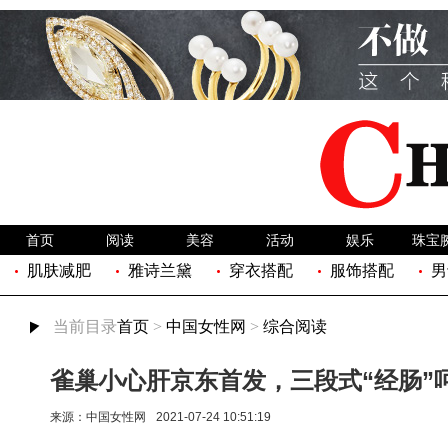
首页
阅读
美容
活动
娱乐
珠宝
肌肤减肥
雅诗兰黛
穿衣搭配
服饰搭配
男
当前目录
首页
>
中国女性网
>
综合阅读
雀巢小心肝京东首发，三段式“经肠”呵
来源：
中国女性网
2021-07-24 10:51:19