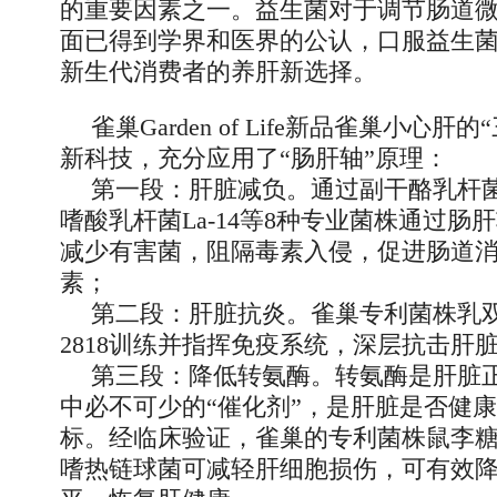
的重要因素之一。益生菌对于调节肠道
面已得到学界和医界的公认，口服益生
新生代消费者的养肝新选择。
雀巢Garden of Life新品雀巢小心肝
新科技，充分应用了“肠肝轴”原理：
第一段：肝脏减负。通过副干酪乳杆菌Lp
嗜酸乳杆菌La-14等8种专业菌株通过肠
减少有害菌，阻隔毒素入侵，促进肠道
素；
第二段：肝脏抗炎。雀巢专利菌株乳双
2818训练并指挥免疫系统，深层抗击肝脏
第三段：降低转氨酶。转氨酶是肝脏
中必不可少的“催化剂”，是肝脏是否健
标。经临床验证，雀巢的专利菌株鼠李糖
嗜热链球菌可减轻肝细胞损伤，可有效