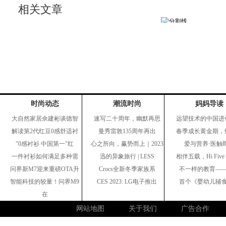
相关文章
时尚动态
潮流时尚
妈妈导读
大自然家居佘建彬谈德智
速写二十周年，幽默再思
远望技术的中国进
解读第2代红豆0感舒适衬
曼秀雷敦135周年再出
春季成长黄金期，
"0感衬衫 中国第一"红
心之所向，赢势而上｜2023
爱与营养·医触
一件衬衫如何满足多种需
迅的异象旅行 | LESS
相伴五载，Hi Fiv
问界新M7迎来重磅OTA升
Crocs全新冬季家族系
不一样的教育—
智能科技的较量！问界M9
CES 2023: LG电子推出
首个《婴幼儿辅
在
网站地图
关于我们
广告合作