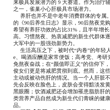
来极具发展潜力的 9 大赛道。作为治疗
之一，雀巢小心肝极具市场潜力。
养肝也并不是中老年消费群体的专属
的《90后养生日志》显示，90后熬夜党
希望有养肝功效的占比31%，且半年增
高。习惯熬夜、热衷减肥的新生代群体
大军中的一股强劲新势力。
生活高压之下，被时代“内卷”的年轻人
e、喝酒应酬是家常便饭；高考党、考研
免熬夜奋战；在“颜值即正义”的信仰下
俊女们更是将减肥贯彻到底。然而，这
主动或被动伤肝的情况。当一个人肝脏
先会反映在脸色上，皮肤会变得黯淡发
黑眼圈；饮酒减肥还会增加罹患脂肪肝
类营养产品自然成为新生代们青睐的健
品。