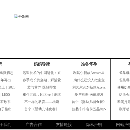
尚
妈妈导读
准备怀孕
幽默再思
远望技术的中国进化：京
利其尔新款Axstars星
雀巢母
周年再出
春季成长黄金期，鲜活爱
为什么还没人把宝宝
雀巢母
上｜2023
爱与营养·医触即发
利其尔2024新款Axstar
使用奶
 LESS
相伴五载，Hi Five！麦琪
爱与营养·医触即发
奶盾会
季家族系
不一样的教育——构建
首个《婴幼儿辅食餐》
雅萌是
LG电子推出
首个《婴幼儿辅食餐》
折叠车排名前五品牌|S
刷牙动
于我们
广告合作
友情链接
隐私声明
网站声