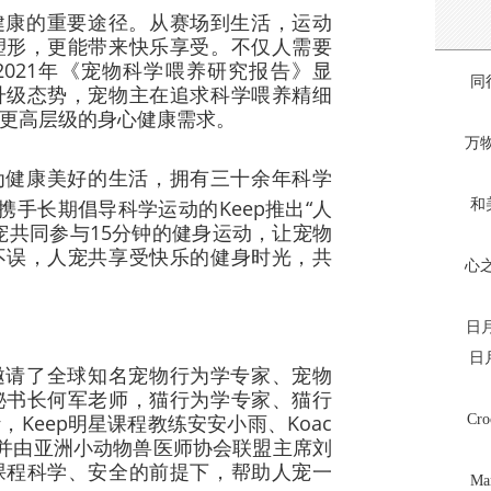
健康的重要途径。从赛场到生活，运动
塑形，更能带来快乐享受。不仅人需要
021年《宠物科学喂养研究报告》显
同
升级态势，宠物主在追求科学喂养精细
更高层级的身心健康需求。
万
为健康美好的生活，拥有三十余年科学
携手长期倡导科学运动的Keep推出“人
和
宠共同参与15分钟的健身运动，让宠物
不误，人宠共享受快乐的健身时光，共
心之
日月
日
邀请了全球知名宠物行为学专家、宠物
秘书长何军老师，猫行为学专家、猫行
Keep明星课程教练安安小雨、Koac
C
并由亚洲小动物兽医师协会联盟主席刘
课程科学、安全的前提下，帮助人宠一
M