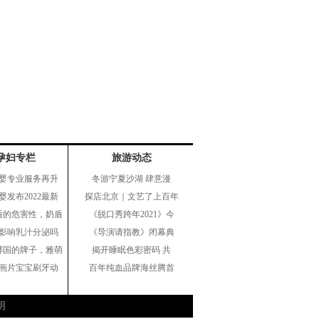
孕妇专栏
旅游动态
婴专业服务再升
冬游宁夏沙湖 肆意漫
婴发布2022最新
探店北京｜文艺了上百年
盾的危害性，奶盾
《脱口秀跨年2021》今
影响乳汁分泌吗
《导演请指教》闭幕典
哪国的牌子，雅萌
揭开睡眠色彩密码 共
画片宝宝刷牙动
百年纯血品牌海丝腾首
->
明