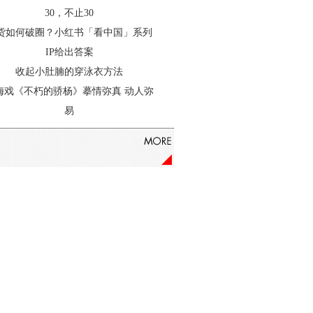
30，不止30
货如何破圈？小红书「看中国」系列
IP给出答案
收起小肚腩的穿泳衣方法
梅戏《不朽的骄杨》摹情弥真 动人弥
易