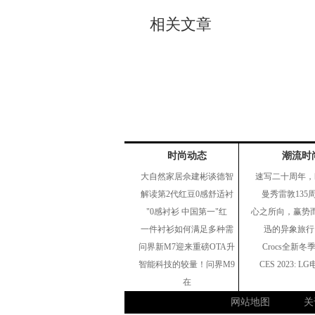
相关文章
时尚动态
潮流时
大自然家居佘建彬谈德智
速写二十周年，
解读第2代红豆0感舒适衬
曼秀雷敦135
"0感衬衫 中国第一"红
心之所向，赢势而
一件衬衫如何满足多种需
迅的异象旅行 |
问界新M7迎来重磅OTA升
Crocs全新冬
智能科技的较量！问界M9
CES 2023: 
在
网站地图
关