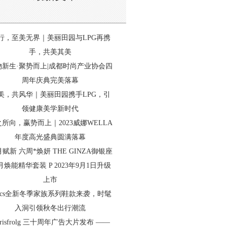
行，至美无界｜美丽田园与LPG再携
手，共美其美
物新生·聚势而上|成都时尚产业协会四
周年庆典完美落幕
美，共风华｜美丽田园携手LPG，引
领健康美学新时代
所向，赢势而上｜2023威娜WELLA
年度高光盛典圆满落幕
赋新 六周*焕妍 THE GINZA御银座
月焕能精华套装 P 2023年9月1日升级
上市
rocs全新冬季家族系列鞋款来袭，时髦
入洞引领秋冬出行潮流
arisfrolg 三十周年广告大片发布 ——