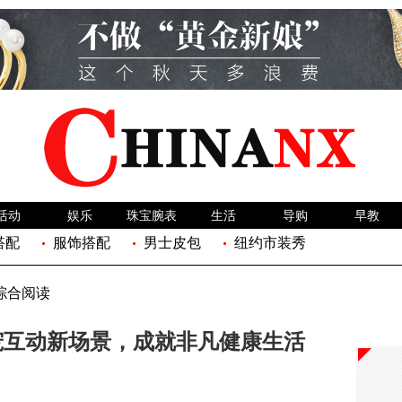
活动
娱乐
珠宝腕表
生活
导购
早教
搭配
服饰搭配
男士皮包
纽约市装秀
综合阅读
人宠互动新场景，成就非凡健康生活