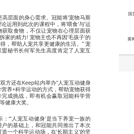
国
更高层面的身心需求。冠能将‘宠物马斯
论运用到此次的课程中，将‘喂食’与‘运
物获取食物，不仅让宠物在心理层面获
家的精力! 宠物主也不再因‘毛孩子’的
黄
得，帮助人宠共享更健康的生活。” 宠
联盟秘书长何军先生高度肯定了人宠互
双方还在Keep站内举办“人宠互动健身
学营养+科学运动的方式，帮助宠物获得
卡完成挑战，即有机会赢取冠能科学营
等健康大奖。
示：“‘人宠互动健身’是当下养宠一族的
用户的基础上，和冠能共同推出了本次
打造一个科学运动场，在‘长期主义’的坚